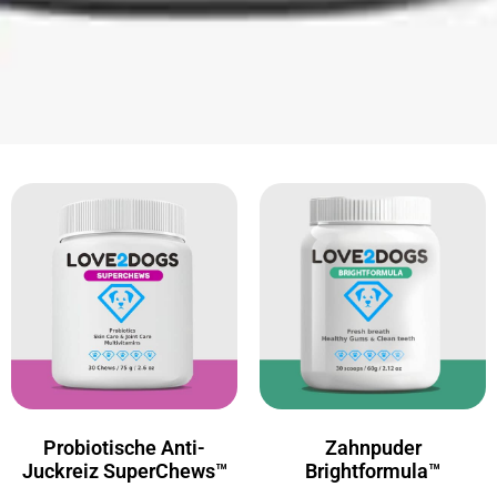
Probiotische Anti-
Zahnpuder
Juckreiz SuperChews™
Brightformula™