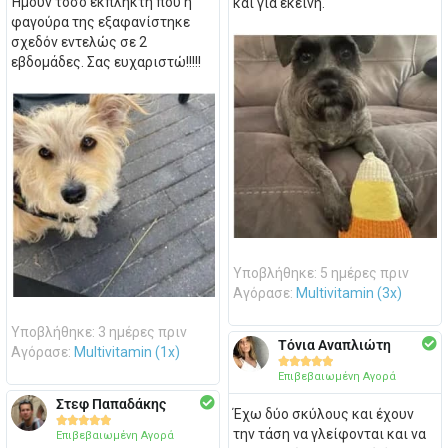
Ήμουν τόσο έκπληκτη που η
και για εκείνη.
φαγούρα της εξαφανίστηκε
σχεδόν εντελώς σε 2
εβδομάδες. Σας ευχαριστώ!!!!!
Υποβλήθηκε: 5 ημέρες πριν
Αγόρασε:
Multivitamin (3x)
Υποβλήθηκε: 3 ημέρες πριν
Τόνια Αναπλιώτη
Αγόρασε:
Multivitamin (1x)





Επιβεβαιωμένη Αγορά
Στεφ Παπαδάκης
Έχω δύο σκύλους και έχουν





την τάση να γλείφονται και να
Επιβεβαιωμένη Αγορά