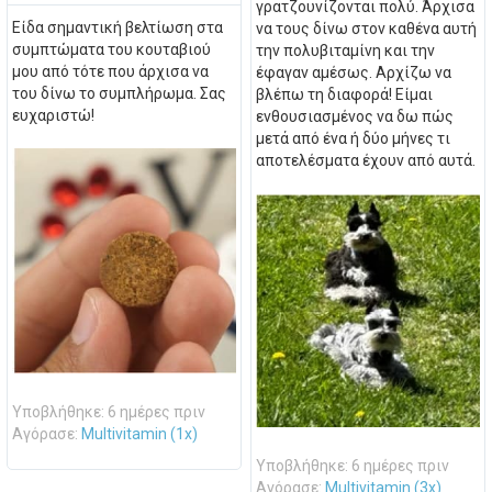
γρατζουνίζονται πολύ. Άρχισα
Είδα σημαντική βελτίωση στα
να τους δίνω στον καθένα αυτή
συμπτώματα του κουταβιού
την πολυβιταμίνη και την
μου από τότε που άρχισα να
έφαγαν αμέσως. Αρχίζω να
του δίνω το συμπλήρωμα. Σας
βλέπω τη διαφορά! Είμαι
ευχαριστώ!
ενθουσιασμένος να δω πώς
μετά από ένα ή δύο μήνες τι
αποτελέσματα έχουν από αυτά.
Υποβλήθηκε: 6 ημέρες πριν
Αγόρασε:
Multivitamin (1x)
Υποβλήθηκε: 6 ημέρες πριν
Αγόρασε:
Multivitamin (3x)