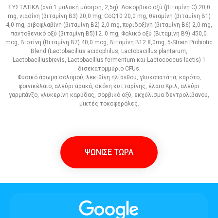
ΣΥΣΤΑΤΙΚΑ (ανά 1 μαλακή μάσηση, 2,5g): Ασκορβικό οξύ (βιταμίνη C) 20,0
mg, νιασίνη (βιταμίνη Β3) 20,0 mg, CoQ10 20,0 mg, θειαμίνη (βιταμίνη Β1)
4,0 mg, ριβοφλαβίνη (βιταμίνη Β2) 2,0 mg, πυριδοξίνη (βιταμίνη Β6) 2,0 mg,
παντοθενικό οξύ (βιταμίνη Β5)12. 0 mg, Φολικό οξύ (Βιταμίνη Β9) 450,0
mcg, Βιοτίνη (Βιταμίνη Β7).40,0 mcg, Βιταμίνη Β12 8,0mg, 5-Strain Probiotic
Blend (Lactobacillus acidophilus, Lactobacillus plantarum,
Lactobacillusbrevis, Lactobacillus fermentum και Lactococcus lactis) 1
δισεκατομμύριο CFUs.
Φυσικό άρωμα σολομού, λεκιθίνη ηλίανθου, γλυκοπατάτα, καρότο,
φοινικέλαιο, αλεύρι αρακά, σκόνη κυτταρίνης, έλαιο Κριλ, αλεύρι
γαρμπάνζο, γλυκερίνη καρύδας, σορβικό οξύ, εκχύλισμα δεντρολίβανου,
μικτές τοκοφερόλες.
ΨΩΝΙΣΕ ΤΩΡΑ