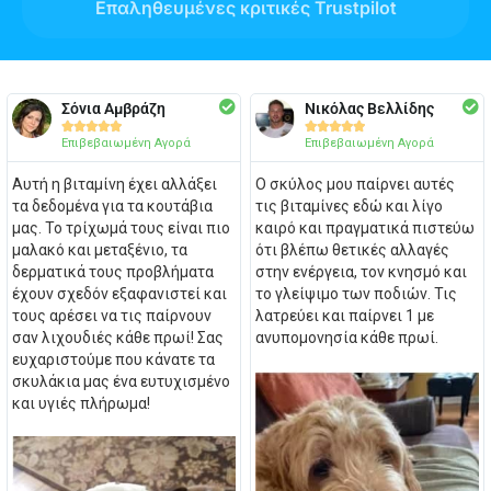
Επαληθευμένες κριτικές Trustpilot
Σόνια Αμβράζη
Νικόλας Βελλίδης










Επιβεβαιωμένη Αγορά
Επιβεβαιωμένη Αγορά
Αυτή η βιταμίνη έχει αλλάξει
Ο σκύλος μου παίρνει αυτές
τα δεδομένα για τα κουτάβια
τις βιταμίνες εδώ και λίγο
μας. Το τρίχωμά τους είναι πιο
καιρό και πραγματικά πιστεύω
μαλακό και μεταξένιο, τα
ότι βλέπω θετικές αλλαγές
δερματικά τους προβλήματα
στην ενέργεια, τον κνησμό και
έχουν σχεδόν εξαφανιστεί και
το γλείψιμο των ποδιών. Τις
τους αρέσει να τις παίρνουν
λατρεύει και παίρνει 1 με
σαν λιχουδιές κάθε πρωί! Σας
ανυπομονησία κάθε πρωί.
ευχαριστούμε που κάνατε τα
σκυλάκια μας ένα ευτυχισμένο
και υγιές πλήρωμα!