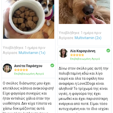
Υποβλήθηκε: 1 ημέρα πριν
Αγόρασε:
Multivitamin (2x)
Υποβλήθηκε: 1 ημέρα πριν
Λία Καραγιάννη
Αγόρασε:
Multivitamin (1x)





Επιβεβαιωμένη Αγορά
Αννίτα Παράσχου
Δίνω στον σκύλο μας αυτή την





πολυβιταμίνη εδώ και λίγο
Επιβεβαιωμένη Αγορά
καιρό και όλα τα οφέλη που
Ο σκύλος διάσωσης μου έχει
αναφέρει η Love2Dogs είναι
επιτέλους κάποια ανακούφιση!
αληθινά! Το τρίχωμά της είναι
Είχε φαγούρα συνεχώς και
υγιές, η φαγούρα της έχει
ήταν εντελώς χάλια όταν την
μειωθεί και έχει περισσότερη
υιοθέτησα. Δεν είχα τίποτα να
ενέργεια από ποτέ. Είμαι τόσο
χάσω δοκιμάζοντας αυτά.
ευτυχισμένη και το ίδιο ισχύει