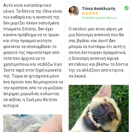
Αυτό είναι καταπληκτικό
Τόνια Αναπλιώτη
υλικό. Τα δόντια της Olive είναι





πιο καθαρά και η αναπνοή της
Επιβεβαιωμένη Αγορά
δεν μυρίζει πλέον σαπισμένα
πτώματα. Επίσης, δεν έχει
Ο σκύλος μου είναι γέρος με
κανένα πρόβλημα να το τρώει
μια δύσοσμη αναπνοή που θα
και στην πραγματικότητα
σας βγάλει νοκ άουτ! Δεν
φαίνεται να απολαμβάνει το
μπορώ να πιστέψω ότι αυτή η
φαγητό της περισσότερο από
σκόνη λειτουργεί πραγματικά,
τότε που άρχισα να το
η δύσοσμη αναπνοή έφυγε
χρησιμοποιώ και να βάζω λίγο
επιτέλους και βλέπω τα δόντια
ζεστό νερό στην ξηρή κροκέτα
της να αλλάζουν από κίτρινα
της. Τώρα αν φτιάχνατε μόνο
σε λευκά.
ένα προϊόν που θα μπορούσε να
την κρατήσει από το να μαζεύει
άσχημες μυρωδιές κυλώντας
σε αηδίες η ζωή μου θα ήταν
ευτυχία.