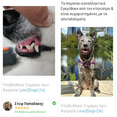
Τα πηγαίνει καταπληκτικά.
Εγκρίθηκε από τον κτηνίατρο &
είναι ευχαριστημένος με τα
αποτελέσματα.
Υποβλήθηκε: 3 ημέρες πριν
Αγόρασε:
Love2Dogs (1x)
Στεφ Παπαδάκης
Υποβλήθηκε: 5 ημέρες πριν





Αγόρασε:
Love2Dogs (3x)
Επιβεβαιωμένη Αγορά