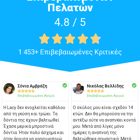
Πελατών
4.8 / 5





1 453+ Επιβεβαιωμένες Κριτικές
Σόνια Αμβράζη
Νικόλας Βελλίδης










Επιβεβαιωμένη Αγορά
Επιβεβαιωμένη Αγορά
Η Lacy δεν ενοχλείται καθόλου
Ο σκύλος μου είναι σχεδόν 14
από τη γεύση και τρώει. Τα
ετών. Δεν θα μπορούσα να την
δόντια της έχουν βελτιωθεί.
αντέξω ούτε να αναπνέει κοντά
Έχασε μερικά μπροστινά
μου. Μετά από λίγες μόνο
δόντια. Ήταν πολύ άσχημα και
ημέρες η αναπνοή της
όταν άρχισα να χρησιμοποιώ
βελτιώθηκε σημαντικά. Μετά