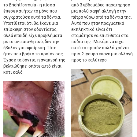
το Brightformula - η πίσσα
από 3 εβδομάδες παρατήρησα
έπεσε και ήταν το μόνο που
μια πολύ σαφή αλλαγή στην
συγκρατούσε αυτά τα δόντια.
πέτρα γύρω από τα δόντια της.
Υποτίθεται ότι θα έκανε μια
Αυτό που ήταν πραγματικά
επίσκεψη στον οδοντίατρο,
εκπληκτικό είναι ότι
αλλά επειδή είχε προβλήματα
σταμάτησε να επιτίθεται στα
με το αντιαισθητικό, δεν την
πόδια της . Μακάρι να είχα
έβαλαν για αφαίρεση. Τότε
αυτό το προϊόν πολλά χρόνια
ήταν που βρήκα το προϊόν σας.
πριν. Σίγουρα έκανε μια αλλαγή
Έχασε τα δόντια, η αναπνοή της
προς το καλύτερο.
βελτιώθηκε, οπότε αυτό είναι
κάτι καλό.