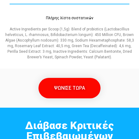
Πλήρης λίστα συστατικών
Active Ingredients per Scoop (1,5g): Blend of probiotics (Lactobacillius
helveticus, L. rhamnosus, Bifidobacterium longum): 450 Million CFU, Brown
Algae (Ascophyllum nodosum): 330 mg, Sodium Hexametaphosphate: 58,3
mg, Rosemary Leaf Extract: 40,5 mg, Green Tea (Decaffeinated): 4,6 mg,
Perilla Seed Extract: 3 mg, Inactive Ingredients: Calcium Bentonite, Dried
Brewer’s Yeast, Spinach Powder, Yeast (Palatant).
ΨΩΝΙΣΕ ΤΩΡΑ
Διάβασε Κριτικές
Επιβεβαιωμένων