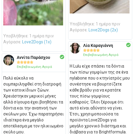
Υποβλήθηκε: 1 ημέρα πριν
Αγόρασε:
Love2Dogs (2x)
Υποβλήθηκε: 1 ημέρα πριν
Αγόρασε:
Love2Dogs (1x)
Λία Καραγιάννη





Επιβεβαιωμένη Αγορά
Αννίτα Παράσχου





Η Lulu είχε σπάσει τα δόντια
Επιβεβαιωμένη Αγορά
των πίσω γομφίων της σε ένα
Πολύ εύκολο να
nylabone που ο κτηνίατρός μου
συμπεριληφθεί στη διατροφή
συνέστησε να βουρτσίζετε
των κατοικίδιων ζώων.
κάθε βράδυ για να κρατάτε
Χρειάστηκαν μερικοί μήνες
τους πίσω γομφίους
αλλά σίγουρα έχει βοηθήσει τα
καθαρούς. Όλοι ξέρουμε ότι
δόντια και την αναπνοή των
αυτό είναι αδύνατο να γίνει.
σκύλων μου. Έχω παρατηρήσει
Έτσι, χρησιμοποιούσα τα
ιδιαίτερα ένα μεγάλο
προϊόντα Love2Dogs για
αποτέλεσμα με τον ηλικιωμένο
μεγάλο χρονικό διάστημα και
σκύλο μου.
διάβασα για το Brightformula.