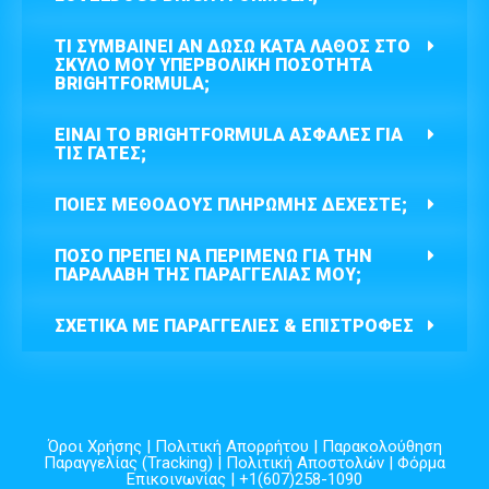
ΤΙ ΣΥΜΒΑΊΝΕΙ ΑΝ ΔΏΣΩ ΚΑΤΆ ΛΆΘΟΣ ΣΤΟ
ΣΚΎΛΟ ΜΟΥ ΥΠΕΡΒΟΛΙΚΉ ΠΟΣΌΤΗΤΑ
BRIGHTFORMULA;
ΕΊΝΑΙ ΤΟ BRIGHTFORMULA ΑΣΦΑΛΈΣ ΓΙΑ
ΤΙΣ ΓΆΤΕΣ;
ΠΟΙΕΣ ΜΕΘΌΔΟΥΣ ΠΛΗΡΩΜΉΣ ΔΈΧΕΣΤΕ;
ΠΌΣΟ ΠΡΈΠΕΙ ΝΑ ΠΕΡΙΜΈΝΩ ΓΙΑ ΤΗΝ
ΠΑΡΑΛΑΒΉ ΤΗΣ ΠΑΡΑΓΓΕΛΊΑΣ ΜΟΥ;
ΣΧΕΤΙΚΆ ΜΕ ΠΑΡΑΓΓΕΛΊΕΣ & ΕΠΙΣΤΡΟΦΈΣ
Όροι Χρήσης
|
Πολιτική Απορρήτου
|
Παρακολούθηση
Παραγγελίας (Tracking)
|
Πολιτική Αποστολών
|
Φόρμα
Επικοινωνίας
| +1(607)258-1090