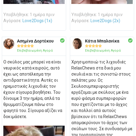
Υποβλήθηκε: 1 ημέρα πριν
Υποβλήθηκε: 1 ημέρα πριν
Αγόρασε:
Love2Dogs (1x)
Αγόρασε:
Love2Dogs (2x)
Ασημίνα Δορτέκου
Κάτια Μπαλανίκα










Επιβεβαιωμένη Αγορά
Επιβεβαιωμένη Αγορά
Ο σκύλος μας μπορεί να είναι
Χρησιμοποιώ τις λιχουδιές
νευρικός κατά καιρούς, αυτό
RelaxChews στα δικά μου
έχει ως αποτέλεσμα την
σκυλιά και τις συνιστώ στους
αντιδραστικότητα. Αυτές οι
πελάτες μου. Ως
ηρεμιστικές λιχουδιές τον
Σκυλοσυμπεριφοριστής
έχουν σίγουρα βοηθήσει. Του
εργάζομαι με σκύλους με ένα
δίνουμε 3 την ημέρα, απλά τα
ευρύ φάσμα συμπεριφορών
θρυμματίζουμε πάνω στο
που σχετίζονται με το άγχος
φαγητό του. Σίγουρα αξίζει να
και πολλοί από αυτούς
δοκιμάσετε.
βρίσκουν ότι τα RelaxChews
απομακρύνουν το άγχος των
σκύλων τους. Σε συνδυασμό με
την τροποποίηση της