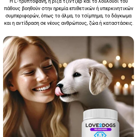
Η L-τρυπτοφάνη, η ρίζα τζίντζερ και το λουλούδι του
πάθους βοηθούν στην ηρεμία επιθετικών ή υπερκινητικών
συμπεριφορών, όπως το άλμα, το τσίμπημα, το δάγκωμα
και η αντίδραση σε νέους ανθρώπους, ζώα ή καταστάσεις.