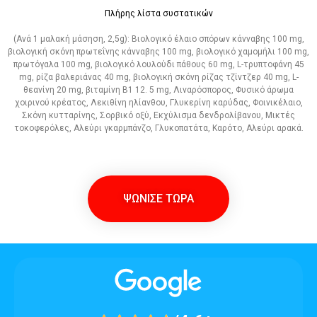
Πλήρης λίστα συστατικών
(Ανά 1 μαλακή μάσηση, 2,5g): Βιολογικό έλαιο σπόρων κάνναβης 100 mg,
βιολογική σκόνη πρωτεΐνης κάνναβης 100 mg, βιολογικό χαμομήλι 100 mg,
πρωτόγαλα 100 mg, βιολογικό λουλούδι πάθους 60 mg, L-τρυπτοφάνη 45
mg, ρίζα βαλεριάνας 40 mg, βιολογική σκόνη ρίζας τζίντζερ 40 mg, L-
θεανίνη 20 mg, βιταμίνη Β1 12. 5 mg, Λιναρόσπορος, Φυσικό άρωμα
χοιρινού κρέατος, Λεκιθίνη ηλίανθου, Γλυκερίνη καρύδας, Φοινικέλαιο,
Σκόνη κυτταρίνης, Σορβικό οξύ, Εκχύλισμα δενδρολίβανου, Μικτές
τοκοφερόλες, Αλεύρι γκαρμπάνζο, Γλυκοπατάτα, Καρότο, Αλεύρι αρακά.
ΨΩΝΙΣΕ ΤΩΡΑ