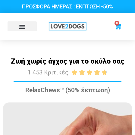
ΠΡΟΣΦΟΡΑ ΗΜΕΡΑΣ : ΕΚΠΤΩΣΗ -50%
0
Ζωή χωρίς άγχος για το σκύλο σας
1 453 Κριτικές





RelaxChews™ (50% έκπτωση)