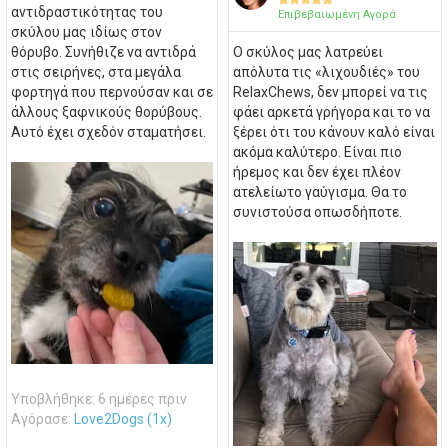
αντιδραστικότητας του
Επιβεβαιωμένη Αγορά
σκύλου μας ιδίως στον
θόρυβο. Συνήθιζε να αντιδρά
Ο σκύλος μας λατρεύει
στις σειρήνες, στα μεγάλα
απόλυτα τις «λιχουδιές» του
φορτηγά που περνούσαν και σε
RelaxChews, δεν μπορεί να τις
άλλους ξαφνικούς θορύβους.
φάει αρκετά γρήγορα και το να
Αυτό έχει σχεδόν σταματήσει.
ξέρει ότι του κάνουν καλό είναι
ακόμα καλύτερο. Είναι πιο
ήρεμος και δεν έχει πλέον
ατελείωτο γαύγισμα. Θα το
συνιστούσα οπωσδήποτε.
Υποβλήθηκε: 6 ημέρες πριν
Αγόρασε:
Love2Dogs (1x)