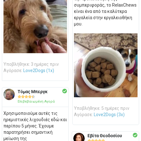
συμπεριφοράς, το RelaxChews
είναι ένα από τα καλύτερα
εργαλεία στην εργαλειοθήκη
μου.
Υποβλήθηκε: 3 ημέρες πριν
Αγόρασε:
Love2Dogs (1x)
Τόμας Μπεργκ





Επιβεβαιωμένη Αγορά
Υποβλήθηκε: 5 ημέρες πριν
Χρησιμοποιούμε αυτές τις
Αγόρασε:
Love2Dogs (3x)
ηρεμιστικές λιχουδιές εδώ και
περίπου 5 μήνες. Έχουμε
παρατηρήσει σημαντική
Εβίτα Θεοδοσίου
μείωση της




