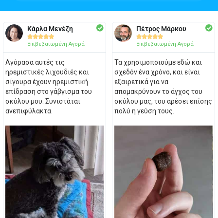
Κάρλα Μενέζη
Πέτρος Μάρκου










Επιβεβαιωμένη Αγορά
Επιβεβαιωμένη Αγορά
Αγόρασα αυτές τις
Τα χρησιμοποιούμε εδώ και
ηρεμιστικές λιχουδιές και
σχεδόν ένα χρόνο, και είναι
σίγουρα έχουν ηρεμιστική
εξαιρετικά για να
επίδραση στο γάβγισμα του
απομακρύνουν το άγχος του
σκύλου μου. Συνιστάται
σκύλου μας, του αρέσει επίσης
ανεπιφύλακτα.
πολύ η γεύση τους.