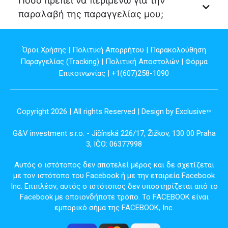
Πόσο πρέπει να περιμένω για την
παραλαβή της παραγγελίας μου;
Όροι Χρήσης
|
Πολιτική Απορρήτου
|
Παρακολούθηση
Παραγγελίας (Tracking)
|
Πολιτική Αποστολών
|
Φόρμα
Επικοινωνίας
| +1(607)258-1090
Copyright 2026 | All rights Reserved | Design by Exclusive
TM
G&V investment s.r.o. - Jičínská 226/17, Žižkov, 130 00 Praha
3, IČO: 06377998
Αυτός ο ιστότοπος δεν αποτελεί μέρος και δε σχετίζεται
με τον ιστότοπο του Facebook ή με την εταιρεία Facebook
Inc. Επιπλέον, αυτός ο ιστότοπος δεν υποστηρίζεται από το
Facebook με οποιονδήποτε τρόπο. Το FACEBOOK είναι
εμπορικό σήμα της FACEBOOK, Inc.