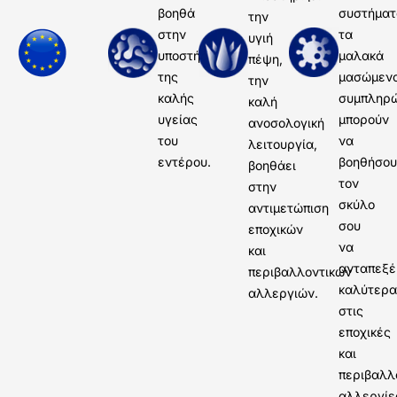
βοηθά
συστήματ
την
στην
τα
υγιή
υποστήριξη
μαλακά
πέψη,
της
μασώμεν
την
καλής
συμπληρ
καλή
υγείας
μπορούν
ανοσολογική
του
να
λειτουργία,
εντέρου.
βοηθήσου
βοηθάει
τον
στην
σκύλο
αντιμετώπιση
σου
εποχικών
να
και
ανταπεξέ
περιβαλλοντικών
καλύτερα
αλλεργιών.
στις
εποχικές
και
περιβαλλ
αλλεργίε