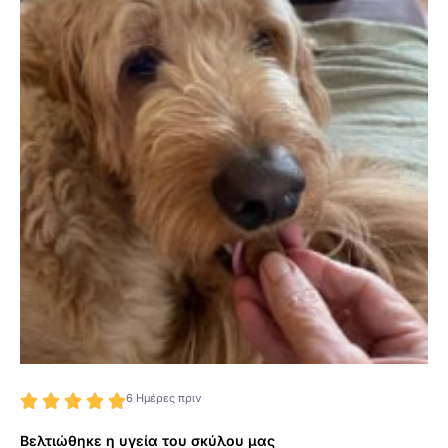
6 Ημέρες πριν





Βελτιώθηκε η υγεία του σκύλου μας