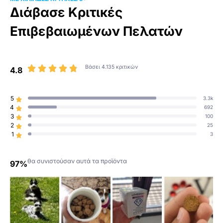
Διάβασε Κριτικές
Επιβεβαιωμένων Πελατών
Βάσει 4.135 κριτικών





4.8
5
3.3k

4
692

3
100

2
25

1
3

θα συνιστούσαν αυτά τα προϊόντα
97%