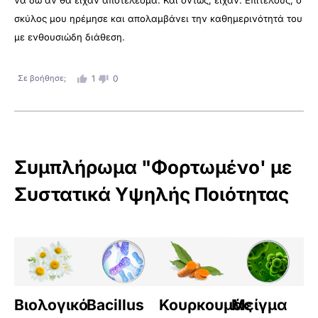
να δω αν θα είχαν αποτέλεσμα. Και όντως, είχαν. Επιτέλους, ο
σκύλος μου ηρέμησε και απολαμβάνει την καθημερινότητά του
με ενθουσιώδη διάθεση.
Σε βοήθησε;
1
0
Συμπλήρωμα "Φορτωμένο' με
Συστατικά Υψηλής Ποιότητας
Βιολογικό
Bacillus
Κουρκουμάς
Μείγμα