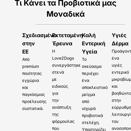
Τι Κάνει τα Προβιοτικά μας
Μοναδικά
Σχεδιασμένα
Εκτεταμένη
Καλή
Υγιές
στην
Έρευνα
Εντερική
Δέρμα
ΕΕ
Η
Υγεία
Προάγον
Love2Dogs
ένα
Από
Το
συνεργάστηκε
υγιές
premium
σκεύασμα
στενά
εντερικό
ποιότητας
περιέχει
με
μικροβίω
εγχώρια
ένα
ειδικούς
και
και
αποκλειστικό
για
βοηθώντ
παγκόσμιας
μείγμα
την
στην
προέλευσης
από
ανάπτυξη
εύρρυθμ
συστατικά.
ισχυρά
της
λειτουργ
προβιοτικά
φόρμουλας
του
στελέχη.
που
ανοσοποι
Υποστηρίζει