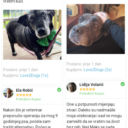
vratim kući.
Poslano: prije 1 dan
Poslano: prije 1 dan
Kupljeno:
Love2Dogs (2x)
Kupljeno:
Love2Dogs (1x)
Lidija Volarić





Ela Robić
Potvrđeni Kupac





Potvrđeni Kupac
One u potpunosti mijenjaju
Nakon što je veterinar
stvari. Daleko su nadmašile
preporučio operaciju za mog 9
moja očekivanja i sad ne mogu
godišnjeg psa, počela sam
zamisliti da se vratim na život
tražiti alternativu. Počeo je
bez njih. Naš Maks se sada