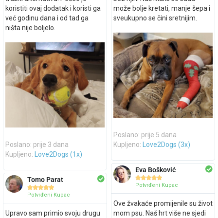
koristiti ovaj dodatak i koristi ga
može bolje kretati, manje šepa i
već godinu dana i od tad ga
sveukupno se čini sretnijim.
ništa nije boljelo.
Poslano: prije 5 dana
Poslano: prije 3 dana
Kupljeno:
Love2Dogs (3x)
Kupljeno:
Love2Dogs (1x)
Eva Bošković





Tomo Parat
Potvrđeni Kupac





Potvrđeni Kupac
Ove žvakaće promijenile su život
Upravo sam primio svoju drugu
mom psu. Naš hrt više ne sjedi