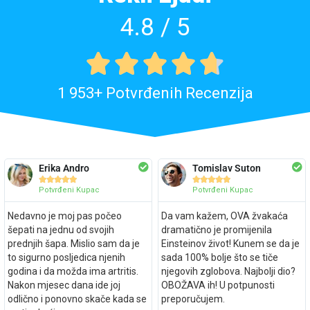
4.8 / 5





1 953+ Potvrđenih Recenzija
Erika Andro
Tomislav Suton










Potvrđeni Kupac
Potvrđeni Kupac
Nedavno je moj pas počeo
Da vam kažem, OVA žvakaća
šepati na jednu od svojih
dramatično je promijenila
prednjih šapa. Mislio sam da je
Einsteinov život! Kunem se da je
to sigurno posljedica njenih
sada 100% bolje što se tiče
godina i da možda ima artritis.
njegovih zglobova. Najbolji dio?
Nakon mjesec dana ide joj
OBOŽAVA ih! U potpunosti
odlično i ponovno skače kada se
preporučujem.