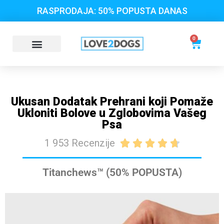
RASPRODAJA: 50% POPUSTA DANAS
0
Ukusan Dodatak Prehrani koji Pomaže
Ukloniti Bolove u Zglobovima Vašeg
Psa
1 953 Recenzije





Titanchews™ (50% POPUSTA)