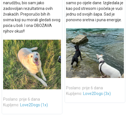
narudžbu, bio sam jako
samo po cijele dane. Izgledala je
zadovoljan rezultatima ovih
kao pod stresom i počela je vući
žvakaćih. Preporučio bih ih
jednu od svojih šapa. Sad je
svima koji su morali gledati svog
ponovno sretna i puna energije.
psića u boli. I ona OBOŽAVA
njihov okus!!
Poslano: prije 6 dana
Kupljeno:
Love2Dogs (3x)
Poslano: prije 6 dana
Kupljeno:
Love2Dogs (1x)