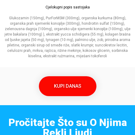
Cjelokupni popis sastojaka
Glukozamin (150mg), PurForMSM (300mg), organska kurkuma (80mg),
organska prah sjemenki konoplje (300mg), hondroitin sulfat (150mg),
zelenousna dagnja (100mg), organsko ulje sjemenki konoplje (100mg), ulje
jetre bakalara (100mg) ), ekstrakt yucca schidigera (55 mg), kolagen brašna
od ljuske jajeta (50 mg), tynagen (10 mg), palmino ulje, zob, prirodna aroma
piletine, organski sirup od smeđe riže, slatki krumpir, suncokretov lecitin,
celulozni prah, mrkva, rajčica, rižine mekinje, kokosov glicerin, sorbinska
kiselina, ekstrakt ružmarina, miješani tokoferoli
KUPI DANAS
Pročitajte Što su O Njima
Rekli Ljudi