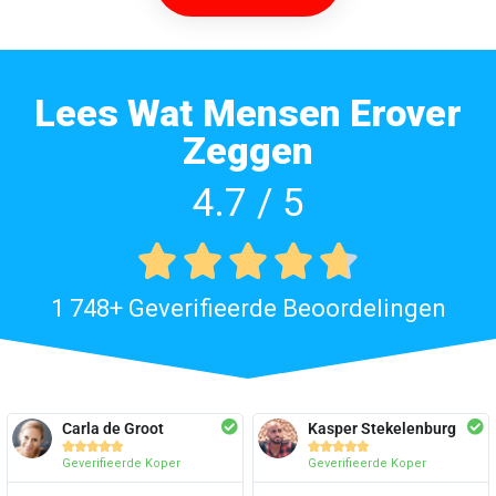
Lees Wat Mensen Erover
Zeggen
4.7 / 5





1 748+ Geverifieerde Beoordelingen
Carla de Groot
Kasper Stekelenburg










Geverifieerde Koper
Geverifieerde Koper