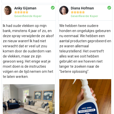
Anky Gijsman
Diana Hofman










Geverifieerde Koper
Geverifieerde Koper
Ik had oude vlekken op mijn
We hebben twee oudere
bank, minstens 4 jaar of zo, en
honden en ongelukjes gebeuren
deze spray verwijderde ze alsof
nu eenmaal. We hebben een
ze nieuw waren! Ik had niet
aantal producten geprobeerd en
verwacht dat er veel uit zou
ze waren allemaal
komen door de ouderdom van
teleurstellend. Het overtreft
de vlekken, maar ze zijn
alles wat we ooit hebben
gewoon weg. Het enige wat je
gebruikt en we hoeven niet
moet doen is de instructies
langer te zoeken naar de
volgen en de tijd nemen om het
"betere oplossing".
te laten werken.