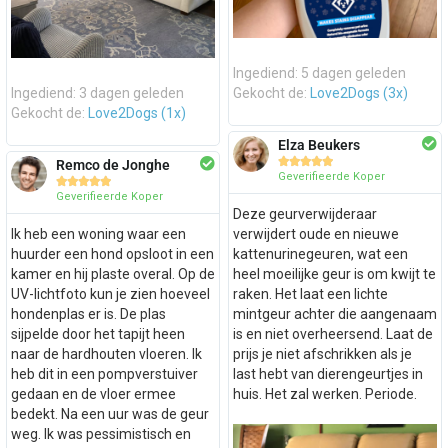
Ingediend: 5 dagen geleden
Ingediend: 3 dagen geleden
Gekocht de:
Love2Dogs (3x)
Gekocht de:
Love2Dogs (1x)
Elza Beukers





Remco de Jonghe
Geverifieerde Koper





Geverifieerde Koper
Deze geurverwijderaar
Ik heb een woning waar een
verwijdert oude en nieuwe
huurder een hond opsloot in een
kattenurinegeuren, wat een
kamer en hij plaste overal. Op de
heel moeilijke geur is om kwijt te
UV-lichtfoto kun je zien hoeveel
raken. Het laat een lichte
hondenplas er is. De plas
mintgeur achter die aangenaam
sijpelde door het tapijt heen
is en niet overheersend. Laat de
naar de hardhouten vloeren. Ik
prijs je niet afschrikken als je
heb dit in een pompverstuiver
last hebt van dierengeurtjes in
gedaan en de vloer ermee
huis. Het zal werken. Periode.
bedekt. Na een uur was de geur
weg. Ik was pessimistisch en