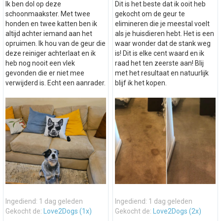
Ik ben dol op deze
Dit is het beste dat ik ooit heb
schoonmaakster. Met twee
gekocht om de geur te
honden en twee katten ben ik
elimineren die je meestal voelt
altijd achter iemand aan het
als je huisdieren hebt. Het is een
opruimen. Ik hou van de geur die
waar wonder dat de stank weg
deze reiniger achterlaat en ik
is! Dit is elke cent waard en ik
heb nog nooit een vlek
raad het ten zeerste aan! Blij
gevonden die er niet mee
met het resultaat en natuurlijk
verwijderd is. Echt een aanrader.
blijf ik het kopen.
Ingediend: 1 dag geleden
Ingediend: 1 dag geleden
Gekocht de:
Love2Dogs (1x)
Gekocht de:
Love2Dogs (2x)