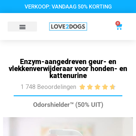
VERKOOP: VANDAAG 50% KORTING
0
Enzym-aangedreven geur- en
vlekkenverwijderaar voor honden- en
kattenurine
1 748 Beoordelingen





Odorshielder™ (50% UIT)