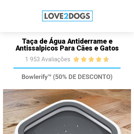
SALDOS: 50% DE DESCONTO HOJE
COMPRE JÁ
Taça de Água Antiderrame e
Antissalpicos Para Cães e Gatos
1 953 Avaliações





Bowlerify™ (50% DE DESCONTO)