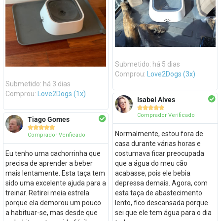
Submetido: há 5 dias
Comprou:
Love2Dogs (3x)
Submetido: há 3 dias
Comprou:
Love2Dogs (1x)
Isabel Alves





Comprador Verificado
Tiago Gomes





Normalmente, estou fora de
Comprador Verificado
casa durante várias horas e
Eu tenho uma cachorrinha que
costumava ficar preocupada
precisa de aprender a beber
que a água do meu cão
mais lentamente. Esta taça tem
acabasse, pois ele bebia
sido uma excelente ajuda para a
depressa demais. Agora, com
treinar. Retirei meia estrela
esta taça de abastecimento
porque ela demorou um pouco
lento, fico descansada porque
a habituar-se, mas desde que
sei que ele tem água para o dia