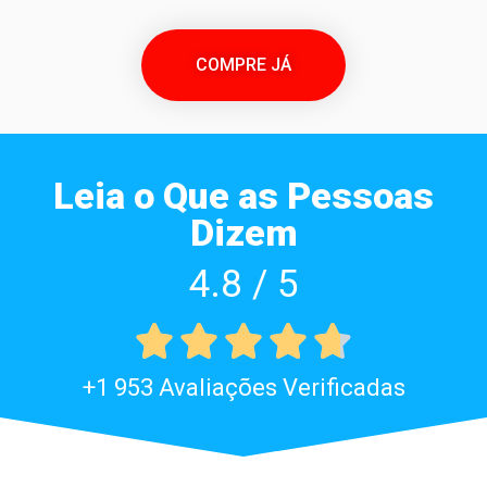
COMPRE JÁ
Leia o Que as Pessoas
Dizem
4.8 / 5





+1 953 Avaliações Verificadas