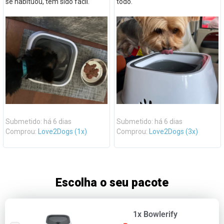
se habituou, tem sido fácil.
todo.
Submetido: há 6 dias
Submetido: há 6 dias
Comprou:
Love2Dogs (1x)
Comprou:
Love2Dogs (3x)
Escolha o seu pacote
1x Bowlerify