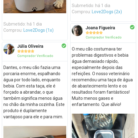
Submetido: há 1 dia
Comprou:
Love2Dogs (2x)
Submetido: há 1 dia
Joana Figueira
Comprou:
Love2Dogs (1x)





Comprador Verificado
Júlia Oliveira
O meu cão costumava ter





problemas digestivos e bebia
Comprador Verificado
água demasiado rápido,
Dantes, o meu cão fazia uma
especialmente depois das
porcaria enorme, espalhando
refeições. O nosso veterinário
água por todo lado, enquanto
recomendou uma taça de água
bebia. Com esta taça, ele é
de abastecimento lento e os
forçado a abrandar, o que
resultados foram fantásticos!
também significa menos água
Muito menos gases e
no chão da minha cozinha. Este
enfartamento. Que alívio!
produto é duplamente
vantajoso para ele e para mim.