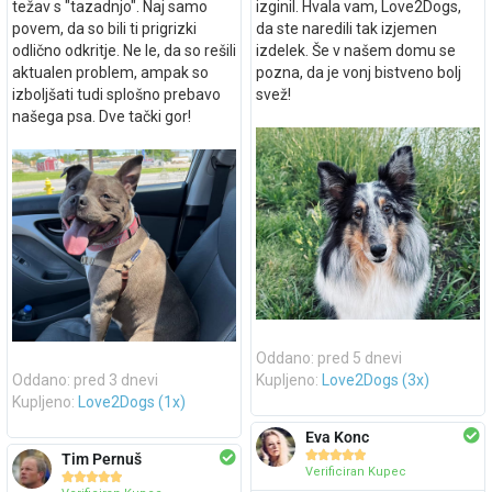
težav s "tazadnjo". Naj samo
izginil. Hvala vam, Love2Dogs,
povem, da so bili ti prigrizki
da ste naredili tak izjemen
odlično odkritje. Ne le, da so rešili
izdelek. Še v našem domu se
aktualen problem, ampak so
pozna, da je vonj bistveno bolj
izboljšati tudi splošno prebavo
svež!
našega psa. Dve tački gor!
Oddano: pred 5 dnevi
Oddano: pred 3 dnevi
Kupljeno:
Love2Dogs (3x)
Kupljeno:
Love2Dogs (1x)
Eva Konc





Tim Pernuš
Verificiran Kupec




