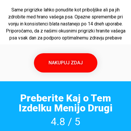
Same prigrizke lahko ponudite kot priboljške ali pa jih
zdrobite med hrano vašega psa. Opazne spremembe pri
vonju in konsistenci blata nastanejo po 14 dneh uporabe.
Priporočamo, da z našimi okusnimi prigrizki hranite vašega
psa vsak dan za podporo optimalnemu zdravju prebave
NAKUPUJ ZDAJ
Preberite Kaj o Tem
Izdelku Menijo Drugi
4.8 / 5