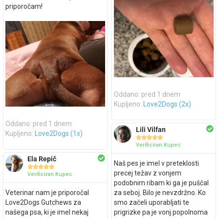
priporočam!
Oddano: pred 1 dnem
Kupljeno:
Love2Dogs (2x)
Oddano: pred 1 dnem
Lili Vilfan
Kupljeno:
Love2Dogs (1x)





Verificiran Kupec
Ela Repič
Naš pes je imel v preteklosti





precej težav z vonjem
Verificiran Kupec
podobnim ribam ki ga je puščal
Veterinar nam je priporočal
za seboj. Bilo je nevzdržno. Ko
Love2Dogs Gutchews za
smo začeli uporabljati te
našega psa, ki je imel nekaj
prigrizke pa je vonj popolnoma