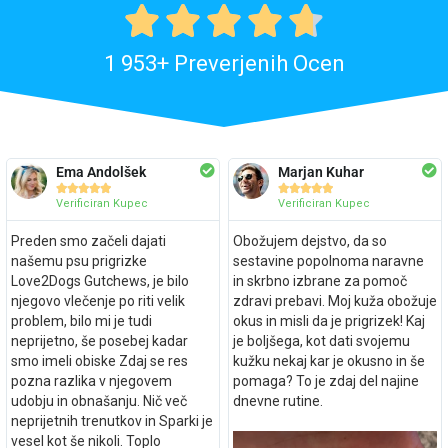





1 953+ Preverjenih Ocen
Ema Andolšek
Marjan Kuhar










Verificiran Kupec
Verificiran Kupec
Preden smo začeli dajati
Obožujem dejstvo, da so
našemu psu prigrizke
sestavine popolnoma naravne
Love2Dogs Gutchews, je bilo
in skrbno izbrane za pomoč
njegovo vlečenje po riti velik
zdravi prebavi. Moj kuža obožuje
problem, bilo mi je tudi
okus in misli da je prigrizek! Kaj
neprijetno, še posebej kadar
je boljšega, kot dati svojemu
smo imeli obiske Zdaj se res
kužku nekaj kar je okusno in še
pozna razlika v njegovem
pomaga? To je zdaj del najine
udobju in obnašanju. Nič več
dnevne rutine.
neprijetnih trenutkov in Sparki je
vesel kot še nikoli. Toplo