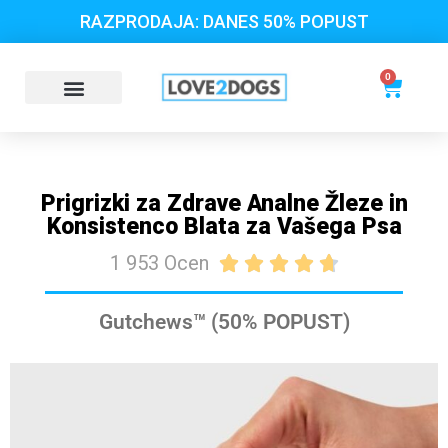
RAZPRODAJA: DANES 50% POPUST
0
Prigrizki za Zdrave Analne Žleze in
Konsistenco Blata za Vašega Psa
1 953 Ocen





Gutchews™ (50% POPUST)