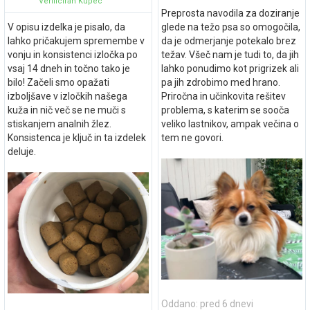
Verificiran Kupec
Preprosta navodila za doziranje
V opisu izdelka je pisalo, da
glede na težo psa so omogočila,
lahko pričakujem spremembe v
da je odmerjanje potekalo brez
vonju in konsistenci izločka po
težav. Všeč nam je tudi to, da jih
vsaj 14 dneh in točno tako je
lahko ponudimo kot prigrizek ali
bilo! Začeli smo opažati
pa jih zdrobimo med hrano.
izboljšave v izločkih našega
Priročna in učinkovita rešitev
kuža in nič več se ne muči s
problema, s katerim se sooča
stiskanjem analnih žlez.
veliko lastnikov, ampak večina o
Konsistenca je ključ in ta izdelek
tem ne govori.
deluje.
Oddano: pred 6 dnevi