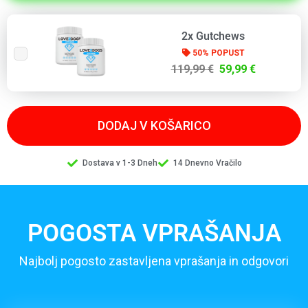
2x Gutchews
50% POPUST
119,99 €
59,99 €
DODAJ V KOŠARICO
Dostava v 1-3 Dneh
14 Dnevno Vračilo
POGOSTA VPRAŠANJA
Najbolj pogosto zastavljena vprašanja in odgovori