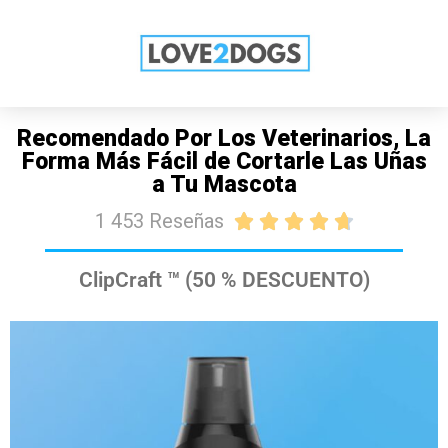
OFERTA: 50 % DE DESCUENTO HOY
COMPRAR
Recomendado Por Los Veterinarios, La
Forma Más Fácil de Cortarle Las Uñas
a Tu Mascota
1 453 Reseñas





ClipCraft ™ (50 % DESCUENTO)