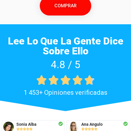
COMPRAR
Lee Lo Que La Gente Dice
Sobre Ello
4.8 / 5





1 453+ Opiniones verificadas
Sonia Alba
Ana Angulo









