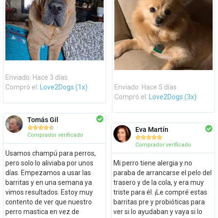
Enviado: Hace 3 días
Compró el:
Love2Dogs (1x)
Enviado: Hace 5 días
Compró el:
Love2Dogs (3x)
Tomás Gil





Eva Martín
Comprador verificado





Comprador verificado
Usamos champú para perros,
pero solo lo aliviaba por unos
Mi perro tiene alergia y no
días. Empezamos a usar las
paraba de arrancarse el pelo del
barritas y en una semana ya
trasero y de la cola, y era muy
vimos resultados. Estoy muy
triste para él. ¡Le compré estas
contento de ver que nuestro
barritas pre y probióticas para
perro mastica en vez de
ver si lo ayudaban y vaya si lo