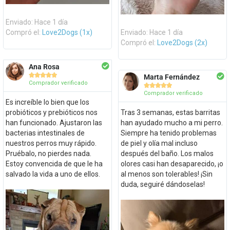
Enviado: Hace 1 día
Compró el:
Love2Dogs (1x)
Enviado: Hace 1 día
Compró el:
Love2Dogs (2x)
Ana Rosa





Marta Fernández
Comprador verificado





Comprador verificado
Es increíble lo bien que los
probióticos y prebióticos nos
Tras 3 semanas, estas barritas
han funcionado. Ajustaron las
han ayudado mucho a mi perro.
bacterias intestinales de
Siempre ha tenido problemas
nuestros perros muy rápido.
de piel y olía mal incluso
Pruébalo, no pierdes nada.
después del baño. Los malos
Estoy convencida de que le ha
olores casi han desaparecido, ¡o
salvado la vida a uno de ellos.
al menos son tolerables! ¡Sin
duda, seguiré dándoselas!