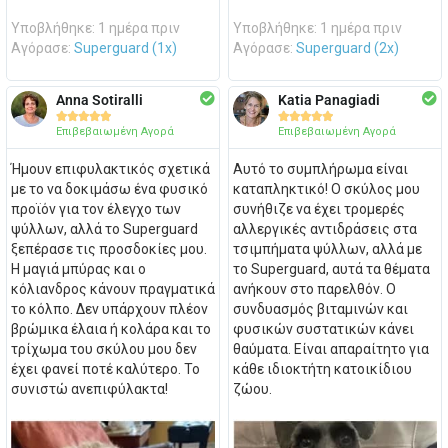
Υποβλήθηκε: 1 ημέρα πριν
Υποβλήθηκε: 1 ημέρα πριν
Αγόρασε:
Superguard (1x)
Αγόρασε:
Superguard (2x)
Anna Sotiralli
Katia Panagiadi










Επιβεβαιωμένη Αγορά
Επιβεβαιωμένη Αγορά
Ήμουν επιφυλακτικός σχετικά
Αυτό το συμπλήρωμα είναι
με το να δοκιμάσω ένα φυσικό
καταπληκτικό! Ο σκύλος μου
προϊόν για τον έλεγχο των
συνήθιζε να έχει τρομερές
ψύλλων, αλλά το Superguard
αλλεργικές αντιδράσεις στα
ξεπέρασε τις προσδοκίες μου.
τσιμπήματα ψύλλων, αλλά με
Η μαγιά μπύρας και ο
το Superguard, αυτά τα θέματα
κόλιανδρος κάνουν πραγματικά
ανήκουν στο παρελθόν. Ο
το κόλπο. Δεν υπάρχουν πλέον
συνδυασμός βιταμινών και
βρώμικα έλαια ή κολάρα και το
φυσικών συστατικών κάνει
τρίχωμα του σκύλου μου δεν
θαύματα. Είναι απαραίτητο για
έχει φανεί ποτέ καλύτερο. Το
κάθε ιδιοκτήτη κατοικίδιου
συνιστώ ανεπιφύλακτα!
ζώου.