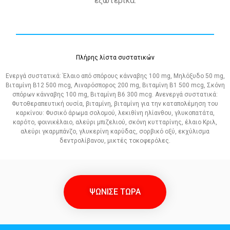
εξωτερικά.
Πλήρης λίστα συστατικών
Ενεργά συστατικά: Έλαιο από σπόρους κάνναβης 100 mg, Μηλόξυδο 50 mg,
Βιταμίνη Β12 500 mcg, Λιναρόσπορος 200 mg, Βιταμίνη Β1 500 mcg, Σκόνη
σπόρων κάνναβης 100 mg, Βιταμίνη Β6 300 mcg. Ανενεργά συστατικά:
Φυτοθεραπευτική ουσία, βιταμίνη, βιταμίνη για την καταπολέμηση του
καρκίνου: Φυσικό άρωμα σολομού, λεκιθίνη ηλίανθου, γλυκοπατάτα,
καρότο, φοινικέλαιο, αλεύρι μπιζελιού, σκόνη κυτταρίνης, έλαιο Κριλ,
αλεύρι γκαρμπάνζο, γλυκερίνη καρύδας, σορβικό οξύ, εκχύλισμα
δεντρολίβανου, μικτές τοκοφερόλες.
ΨΩΝΙΣΕ ΤΩΡΑ