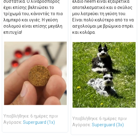
συστατικά. Ο λιναρόσπορος
έλαιο neem είναι εξαιρετικά
έχει επίσης βελτιώσει το
αποτελεσματικό και ο σκύλος
τρίχωμά του, κάνοντάς το πιο
μου λατρεύει τη γεύση του.
λαμπερό και υγιές. Η γεύση
Είναι πολύ καλύτερο από το να
σολομού είναι επίσης μεγάλη
ασχολούμαι με βρώμικα σπρέι
επιτυχία!
και κολάρα.
Υποβλήθηκε: 6 ημέρες πριν
Υποβλήθηκε: 6 ημέρες πριν
Αγόρασε:
Superguard (1x)
Αγόρασε:
Superguard (3x)