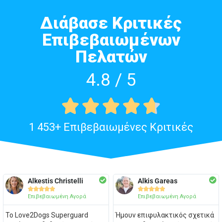
Διάβασε Κριτικές
Επιβεβαιωμένων
Πελατών
4.8 / 5





1 453+ Επιβεβαιωμένες Κριτικές
Alkestis Christelli
Alkis Gareas










Επιβεβαιωμένη Αγορά
Επιβεβαιωμένη Αγορά
Το Love2Dogs Superguard
Ήμουν επιφυλακτικός σχετικά