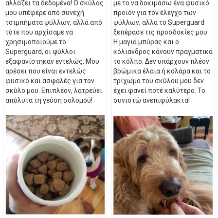
αλλάζει τα δεδομένα! Ο σκύλος
με το να δοκιμάσω ένα φυσικό
μου υπέφερε από συνεχή
προϊόν για τον έλεγχο των
τσιμπήματα ψύλλων, αλλά από
ψύλλων, αλλά το Superguard
τότε που αρχίσαμε να
ξεπέρασε τις προσδοκίες μου.
χρησιμοποιούμε το
Η μαγιά μπύρας και ο
Superguard, οι ψύλλοι
κόλιανδρος κάνουν πραγματικά
εξαφανίστηκαν εντελώς. Μου
το κόλπο. Δεν υπάρχουν πλέον
αρέσει που είναι εντελώς
βρώμικα έλαια ή κολάρα και το
φυσικό και ασφαλές για τον
τρίχωμα του σκύλου μου δεν
σκύλο μου. Επιπλέον, λατρεύει
έχει φανεί ποτέ καλύτερο. Το
απόλυτα τη γεύση σολομού!
συνιστώ ανεπιφύλακτα!