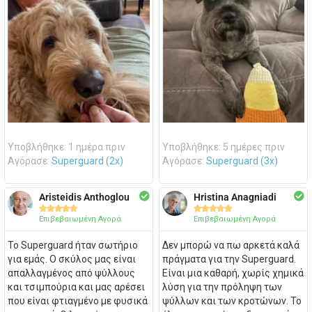
Υποβλήθηκε: 1 ημέρα πριν
Υποβλήθηκε: 5 ημέρες πριν
Αγόρασε:
Superguard (2x)
Αγόρασε:
Superguard (3x)
Aristeidis Anthoglou
Hristina Anagniadi










Επιβεβαιωμένη Αγορά
Επιβεβαιωμένη Αγορά
Το Superguard ήταν σωτήριο
Δεν μπορώ να πω αρκετά καλά
για εμάς. Ο σκύλος μας είναι
πράγματα για την Superguard.
απαλλαγμένος από ψύλλους
Είναι μια καθαρή, χωρίς χημικά
και τσιμπούρια και μας αρέσει
λύση για την πρόληψη των
που είναι φτιαγμένο με φυσικά
ψύλλων και των κροτώνων. Το