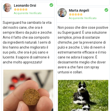
Leonardo Orsi





Marta Angeli
Acquirente Verificato





Acquirente Verificato
Superguard ha cambiato la vita
del nostro cane, che ora è
Non posso che dire cose positive
sempre libero da pulci e zecche.
su Superguard. È una soluzione
Amo il fatto che sia composto
semplice, priva di sostanze
da ingredienti naturali. I semi di
chimiche, per la prevenzione di
lino hanno anche migliorato il
pulci e zecche. L'olio di neem è
suo pelo, che ora è più sano e
estremamente efficace e il mio
lucente. Il sapore di salmone è
cane ne adora il sapore. È
anche molto apprezzato!
decisamente meglio che dover
avere a che fare con spray
untuosi e collari.