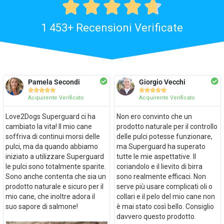





1 453+ Recensioni Verificate
Pamela Secondi
Giorgio Vecchi










Acquirente Verificato
Acquirente Verificato
Love2Dogs Superguard ci ha
Non ero convinto che un
cambiato la vita! Il mio cane
prodotto naturale per il controllo
soffriva di continui morsi delle
delle pulci potesse funzionare,
pulci, ma da quando abbiamo
ma Superguard ha superato
iniziato a utilizzare Superguard
tutte le mie aspettative. Il
le pulci sono totalmente sparite.
coriandolo e il lievito di birra
Sono anche contenta che sia un
sono realmente efficaci. Non
prodotto naturale e sicuro per il
serve più usare complicati oli o
mio cane, che inoltre adora il
collari e il pelo del mio cane non
suo sapore di salmone!
è mai stato così bello. Consiglio
davvero questo prodotto.