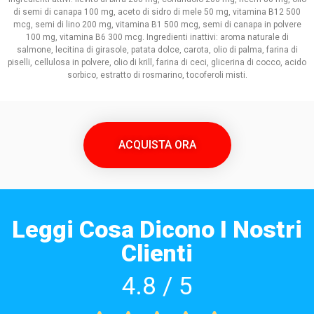
di semi di canapa 100 mg, aceto di sidro di mele 50 mg, vitamina B12 500
mcg, semi di lino 200 mg, vitamina B1 500 mcg, semi di canapa in polvere
100 mg, vitamina B6 300 mcg. Ingredienti inattivi: aroma naturale di
salmone, lecitina di girasole, patata dolce, carota, olio di palma, farina di
piselli, cellulosa in polvere, olio di krill, farina di ceci, glicerina di cocco, acido
sorbico, estratto di rosmarino, tocoferoli misti.
ACQUISTA ORA
Leggi Cosa Dicono I Nostri
Clienti
4.8 / 5