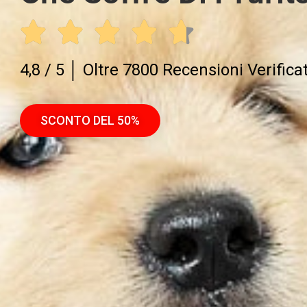





4,8 / 5 │ Oltre 7800 Recensioni Verifica
SCONTO DEL 50%