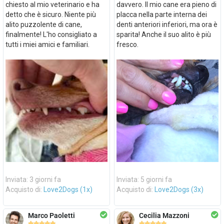
chiesto al mio veterinario e ha
davvero. Il mio cane era pieno di
detto che è sicuro. Niente più
placca nella parte interna dei
alito puzzolente di cane,
denti anteriori inferiori, ma ora è
finalmente! L'ho consigliato a
sparita! Anche il suo alito è più
tutti i miei amici e familiari.
fresco.
Inviata: 3 giorni fa
Inviata: 5 giorni fa
Acquisto di:
Love2Dogs (1x)
Acquisto di:
Love2Dogs (3x)
Marco Paoletti
Cecilia Mazzoni









