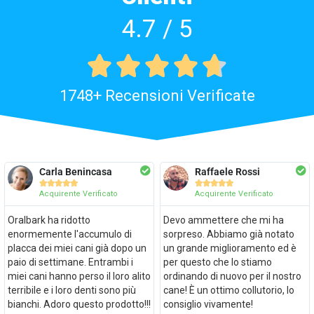
4.7 / 5





1748+ Recensioni Verificate
Carla Benincasa
Raffaele Rossi










Acquirente Verificato
Acquirente Verificato
Oralbark ha ridotto
Devo ammettere che mi ha
enormemente l'accumulo di
sorpreso. Abbiamo già notato
placca dei miei cani già dopo un
un grande miglioramento ed è
paio di settimane. Entrambi i
per questo che lo stiamo
miei cani hanno perso il loro alito
ordinando di nuovo per il nostro
terribile e i loro denti sono più
cane! È un ottimo collutorio, lo
bianchi. Adoro questo prodotto!!!
consiglio vivamente!