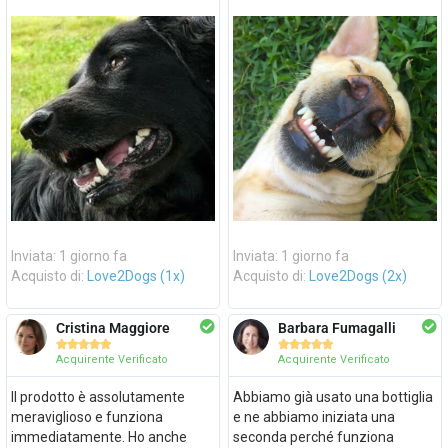
Inviata: 1 giorno fa
Inviata: 1 giorno fa
Acquisto di:
Love2Dogs (1x)
Acquisto di:
Love2Dogs (2x)
Cristina Maggiore
Barbara Fumagalli










Acquirente Verificato
Acquirente Verificato
Il prodotto è assolutamente
Abbiamo già usato una bottiglia
meraviglioso e funziona
e ne abbiamo iniziata una
immediatamente. Ho anche
seconda perché funziona