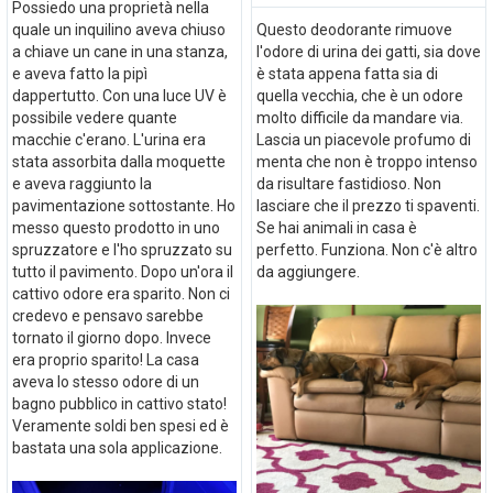
Possiedo una proprietà nella
quale un inquilino aveva chiuso
Questo deodorante rimuove
a chiave un cane in una stanza,
l'odore di urina dei gatti, sia dove
e aveva fatto la pipì
è stata appena fatta sia di
dappertutto. Con una luce UV è
quella vecchia, che è un odore
possibile vedere quante
molto difficile da mandare via.
macchie c'erano. L'urina era
Lascia un piacevole profumo di
stata assorbita dalla moquette
menta che non è troppo intenso
e aveva raggiunto la
da risultare fastidioso. Non
pavimentazione sottostante. Ho
lasciare che il prezzo ti spaventi.
messo questo prodotto in uno
Se hai animali in casa è
spruzzatore e l'ho spruzzato su
perfetto. Funziona. Non c'è altro
tutto il pavimento. Dopo un'ora il
da aggiungere.
cattivo odore era sparito. Non ci
credevo e pensavo sarebbe
tornato il giorno dopo. Invece
era proprio sparito! La casa
aveva lo stesso odore di un
bagno pubblico in cattivo stato!
Veramente soldi ben spesi ed è
bastata una sola applicazione.