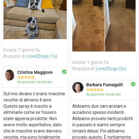
Inviata: 1 giorno fa
Acquisto di:
Love2Dogs (1x)
Inviata: 1 giorno fa
Acquisto di:
Love2Dogs (2x)
Cristina Maggiore





Acquirente Verificato
Barbara Fumagalli





Sul mio divano c'erano macchie
Acquirente Verificato
vecchie di almeno 4 anni.
Questo spray è riuscito a
Abbiamo due cani anziani e
eliminarle come se fossero
accadono spesso incidenti.
state appena prodotte. Non
Abbiamo provato tanti prodotti
avevo molto aspettative, dato
in passato e siamo sempre
che le macchie erano davvero
rimasti delusi. Poi abbiamo
vecchie, ma sono totalmente
provato questo. È nettamente