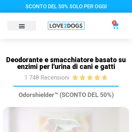
SCONTO DEL 50% SOLO PER OGGI
0
Deodorante e smacchiatore basato su
enzimi per l'urina di cani e gatti
1 748 Recensioni





Odorshielder™ (SCONTO DEL 50%)