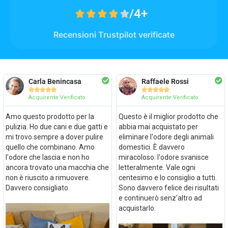
/4+





Recensioni Trustpilot verificate
Carla Benincasa
Raffaele Rossi










Acquirente Verificato
Acquirente Verificato
Amo questo prodotto per la
Questo è il miglior prodotto che
pulizia. Ho due cani e due gatti e
abbia mai acquistato per
mi trovo sempre a dover pulire
eliminare l'odore degli animali
quello che combinano. Amo
domestici. È davvero
l'odore che lascia e non ho
miracoloso: l'odore svanisce
ancora trovato una macchia che
letteralmente. Vale ogni
non è riuscito a rimuovere.
centesimo e lo consiglio a tutti.
Davvero consigliato.
Sono davvero felice dei risultati
e continuerò senz'altro ad
acquistarlo.