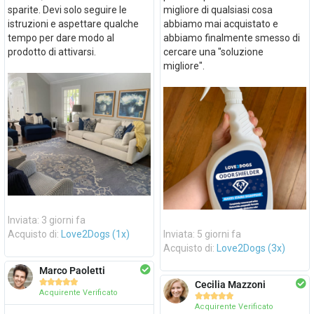
sparite. Devi solo seguire le
migliore di qualsiasi cosa
istruzioni e aspettare qualche
abbiamo mai acquistato e
tempo per dare modo al
abbiamo finalmente smesso di
prodotto di attivarsi.
cercare una "soluzione
migliore".
Inviata: 3 giorni fa
Acquisto di:
Love2Dogs (1x)
Inviata: 5 giorni fa
Acquisto di:
Love2Dogs (3x)
Marco Paoletti





Cecilia Mazzoni
Acquirente Verificato





Acquirente Verificato