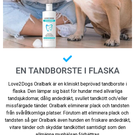
EN TANDBORSTE I FLASKA
Love2Dogs Oralbark är en kliniskt beprövad tandborste i
flaska. Den lämpar sig bäst för hundar med allvarliga
tandsjukdomar, dålig andedräkt, svullet tandkött och/eller
missfärgade tänder. Oralbark eliminerar plack och tandsten
från svåråtkomliga platser. Förutom att eliminera plack och
tandsten så ger Oralbark även hunden en friskare andedräkt,
vitare tänder och skyddar tandköttet samtidigt som den
allmänna munhälsan förbättras