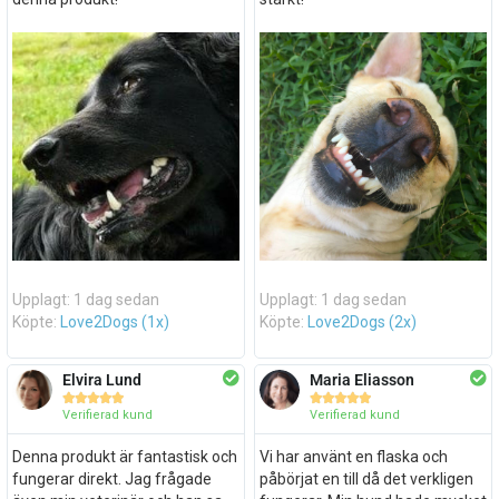
Upplagt: 1 dag sedan
Upplagt: 1 dag sedan
Köpte:
Love2Dogs (1x)
Köpte:
Love2Dogs (2x)
Elvira Lund
Maria Eliasson










Verifierad kund
Verifierad kund
Denna produkt är fantastisk och
Vi har använt en flaska och
fungerar direkt. Jag frågade
påbörjat en till då det verkligen