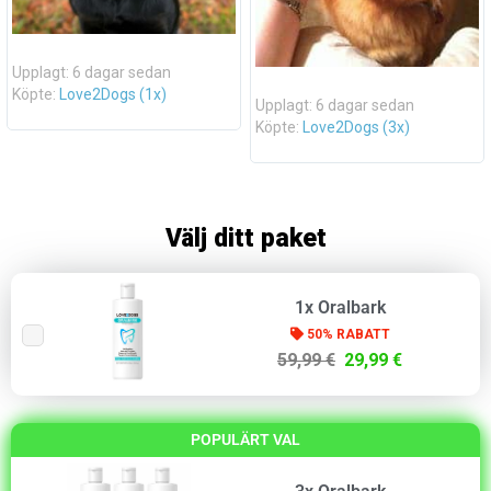
Upplagt: 6 dagar sedan
Köpte:
Love2Dogs (1x)
Upplagt: 6 dagar sedan
Köpte:
Love2Dogs (3x)
Välj ditt paket
1x Oralbark
50% RABATT
59,99 €
29,99 €
POPULÄRT VAL