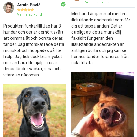
Verifierad kund
Armin Pavić





Min hund är gammal med en
Verifierad kund
illaluktande andedräkt som får
Produkten funkar!!!!! Jag har 3
dig att tappa andan! Det är
hundar och det är oerhört svårt
otroligt att detta munskölj
att komma åt och borsta deras
faktiskt fungerar, den
tänder. Jag införskaffade detta
illaluktande andedräkten är
munskölj och hoppades på lite
äntligen borta och jag kan se
hjälp. Jag fick dock bra mycket
hennes tänder förändras från
mer än bara lite hjälp... nu är
gula till vita.
deras tänder vackra, rena och
vitare än någonsin.