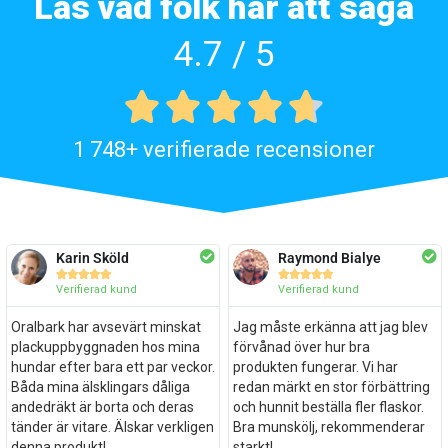
Läs vad folk har att säga
4.7 / 5





1 748+ verifierade recensioner
Karin Sköld
Raymond Bialye










Verifierad kund
Verifierad kund
Oralbark har avsevärt minskat
Jag måste erkänna att jag blev
plackuppbyggnaden hos mina
förvånad över hur bra
hundar efter bara ett par veckor.
produkten fungerar. Vi har
Båda mina älsklingars dåliga
redan märkt en stor förbättring
andedräkt är borta och deras
och hunnit beställa fler flaskor.
tänder är vitare. Älskar verkligen
Bra munskölj, rekommenderar
denna produkt!
starkt!