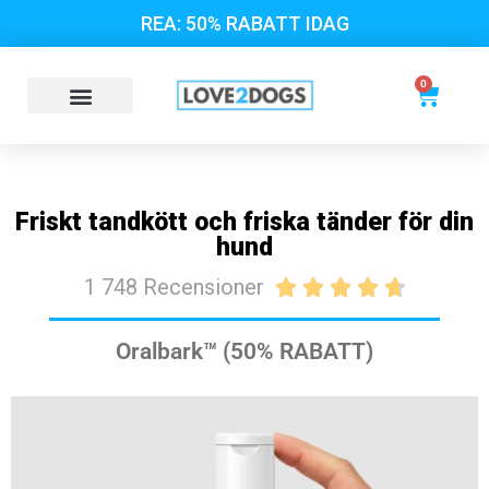
REA: 50% RABATT IDAG
0
Friskt tandkött och friska tänder för din
hund
1 748 Recensioner





Oralbark™ (50% RABATT)