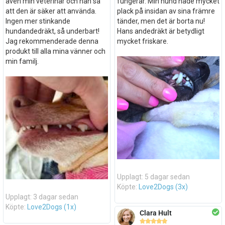
även min veterinär och han sa
fungerar. Min hund hade mycket
att den är säker att använda.
plack på insidan av sina främre
Ingen mer stinkande
tänder, men det är borta nu!
hundandedräkt, så underbart!
Hans andedräkt är betydligt
Jag rekommenderade denna
mycket friskare.
produkt till alla mina vänner och
min familj.
Upplagt: 5 dagar sedan
Köpte:
Love2Dogs (3x)
Upplagt: 3 dagar sedan
Köpte:
Love2Dogs (1x)
Clara Hult




