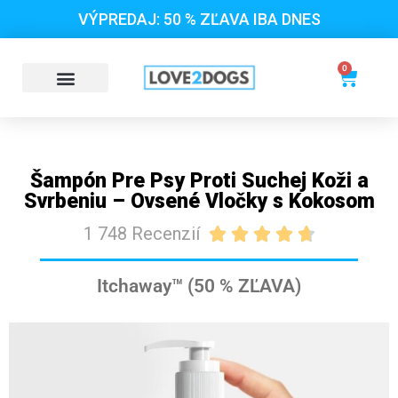
VÝPREDAJ: 50 % ZĽAVA IBA DNES
0
Šampón Pre Psy Proti Suchej Koži a
Svrbeniu – Ovsené Vločky s Kokosom
1 748 Recenzií





Itchaway™ (50 % ZĽAVA)