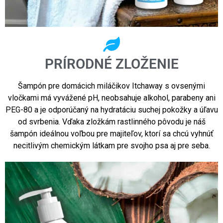
PRÍRODNÉ ZLOŽENIE
Šampón pre domácich miláčikov Itchaway s ovsenými
vločkami má vyvážené pH, neobsahuje alkohol, parabeny ani
PEG-80 a je odporúčaný na hydratáciu suchej pokožky a úľavu
od svrbenia. Vďaka zložkám rastlinného pôvodu je náš
šampón ideálnou voľbou pre majiteľov, ktorí sa chcú vyhnúť
necitlivým chemickým látkam pre svojho psa aj pre seba.