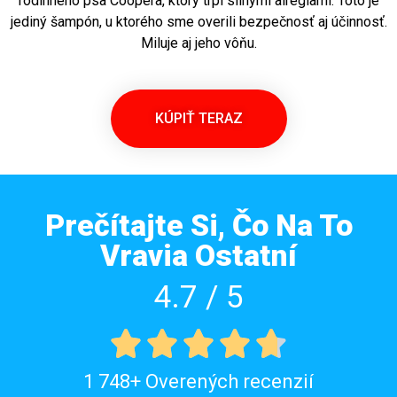
rodinného psa Coopera, ktorý trpí silnými alregiami. Toto je
jediný šampón, u ktorého sme overili bezpečnosť aj účinnosť.
Miluje aj jeho vôňu.
KÚPIŤ TERAZ
Prečítajte Si, Čo Na To
Vravia Ostatní
4.7 / 5





1 748+ Overených recenzií