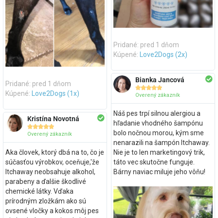
Pridané: pred 1 dňom
Kúpené:
Love2Dogs (2x)
Bianka Jancová
Pridané: pred 1 dňom





Kúpené:
Love2Dogs (1x)
Overený zákazník
Náš pes trpí silnou alergiou a
Kristína Novotná
hľadanie vhodného šampónu





bolo nočnou morou, kým sme
Overený zákazník
nenarazili na šampón Itchaway.
Aka človek, ktorý dbá na to, čo je
Nie je to len marketingový trik,
súčasťou výrobkov, oceňuje,'že
táto vec skutočne funguje.
Itchaway neobsahuje alkohol,
Bárny naviac miluje jeho vôňu!
parabeny a ďalšie škodlivé
chemické látky. Vďaka
prírodným zložkám ako sú
ovsené vločky a kokos môj pes