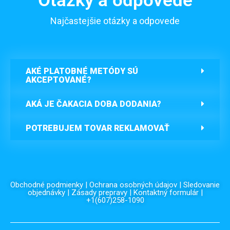
Otázky a odpovede
Najčastejšie otázky a odpovede
AKÉ PLATOBNÉ METÓDY SÚ
AKCEPTOVANÉ?
AKÁ JE ČAKACIA DOBA DODANIA?
POTREBUJEM TOVAR REKLAMOVAŤ
Obchodné podmienky
|
Ochrana osobných údajov
|
Sledovanie
objednávky
|
Zásady prepravy
|
Kontaktný formulár
|
+1(607)258-1090