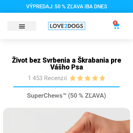
VÝPREDAJ: 50 % ZĽAVA IBA DNES
0
Život bez Svrbenia a Škrabania pre
Vášho Psa
1 453 Recenzií





SuperChews™ (50 % ZĽAVA)