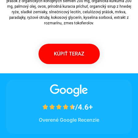
prášok z organických konopných semien 200 mg, organická kurkuma 200
mg, palmový olej, ovos, prírodná kuracia príchuť, organický sirup z hnedej
ryže, sladké zemiaky, slnečnicový lecitín, celulózový prášok, mrkva,
paradajky, ryžové otruby, kokosový glycerín, kyselina sorbová, extrakt z
rozmarínu, zmes tokoferolov.
KÚPIŤ TERAZ
/4.6+





Overené Google Recenzie