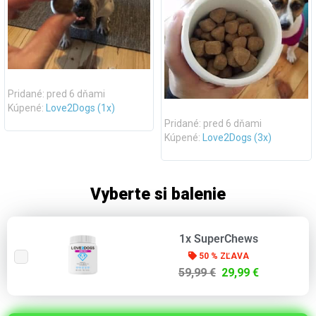
Pridané: pred 6 dňami
Kúpené:
Love2Dogs (1x)
Pridané: pred 6 dňami
Kúpené:
Love2Dogs (3x)
Vyberte si balenie
1x SuperChews
50 % ZĽAVA
59,99 €
29,99 €