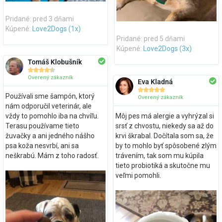
Pridané: pred 3 dňami
Kúpené:
Love2Dogs (1x)
Pridané: pred 5 dňami
Kúpené:
Love2Dogs (3x)
Tomáš Klobušník





Overený zákazník
Eva Kladná





Používali sme šampón, ktorý
Overený zákazník
nám odporučil veterinár, ale
vždy to pomohlo iba na chvíľu.
Môj pes má alergie a vyhrýzal si
Terasu používame tieto
srsť z chvostu, niekedy sa až do
žuvačky a ani jedného nášho
krvi škrabal. Dočítala som sa, že
psa koža nesvrbí, ani sa
by to mohlo byť spôsobené zlým
neškrabú. Mám z toho radosť.
trávením, tak som mu kúpila
tieto probiotiká a skutočne mu
veľmi pomohli.