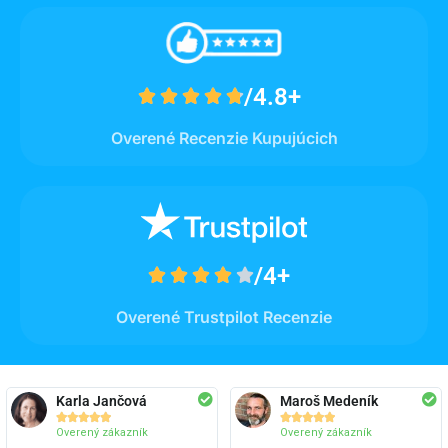
/4.8+





Overené Recenzie Kupujúcich
/4+





Overené Trustpilot Recenzie
Karla Jančová
Maroš Medeník










Overený zákazník
Overený zákazník