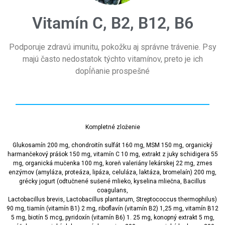
Vitamín C, B2, B12, B6
Podporuje zdravú imunitu, pokožku aj správne trávenie. Psy
majú často nedostatok týchto vitamínov, preto je ich
dopĺňanie prospešné
Kompletné zloženie
Glukosamín 200 mg, chondroitín sulfát 160 mg, MSM 150 mg, organický
harmančekový prášok 150 mg, vitamín C 10 mg, extrakt z juky schidigera 55
mg, organická mučenka 100 mg, koreň valeriány lekárskej 22 mg, zmes
enzýmov (amyláza, proteáza, lipáza, celuláza, laktáza, bromelaín) 200 mg,
grécky jogurt (odtučnené sušené mlieko, kyselina mliečna, Bacillus
coagulans,
Lactobacillus brevis, Lactobacillus plantarum, Streptococcus thermophilus)
90 mg, tiamín (vitamín B1) 2 mg, riboflavín (vitamín B2) 1,25 mg, vitamín B12
5 mg, biotín 5 mcg, pyridoxín (vitamín B6) 1. 25 mg, konopný extrakt 5 mg,