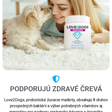
PODPORUJÚ ZDRAVÉ ČREVÁ
Love2Dogs, probiotické žuvacie maškrty, obsahujú 8 druhov
prospešných baktérií a výber potrebných vitamínov aj
minerálov pre podporu správneho trávenia a črevného