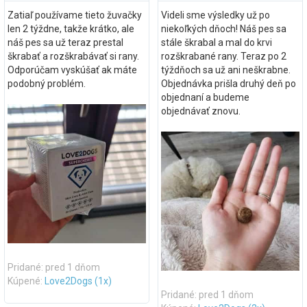
Zatiaľ používame tieto žuvačky
Videli sme výsledky už po
len 2 týždne, takže krátko, ale
niekoľkých dňoch! Náš pes sa
náš pes sa už teraz prestal
stále škrabal a mal do krvi
škrabať a rozškrabávať si rany.
rozškrabané rany. Teraz po 2
Odporúčam vyskúšať ak máte
týždňoch sa už ani neškrabne.
podobný problém.
Objednávka prišla druhý deň po
objednaní a budeme
objednávať znovu.
Pridané: pred 1 dňom
Kúpené:
Love2Dogs (1x)
Pridané: pred 1 dňom