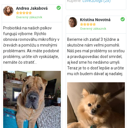
Kúpené:
Love2Dogs (2x)
Andrea Jakabová





Overený zákazník
Kristína Novotná





Probiotiká na našich psíkov
Overený zákazník
fungujú výborne. Rýchlo
obnovia rovnováhu mikroflóry v
Berieme ich zatiaľ 3 týždne a
črevách a pomôžu s mnohými
skutočne nám veľmi pomohli.
problémami. Ak máte podobné
Náš pes mal problémy so srsťou
problémy, určite ich vyskúšajte,
a pravdupovediac dosť smrdel,
nemáte čo stratiť...
aj keď sme ho nedávno umyli.
Teraz je to o dosť lepšie a určite
mu ich budem dávať aj naďalej.